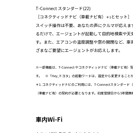
T-Connect スタンダード(22)
［コネクティッドナビ（車載ナビ有）
とセット］
＊1
スイッチ操作は不要、あなたの声にクルマが応えます
るだけで、エージェントが起動して目的地検索や天
す。また、エアコンの温度調整や窓の開閉など、車
ざまなご要望にエージェントがお応えします。
※一部機能は、T-Connect やコネクティッドナビ（車載ナビ
す。 ※「Hey,トヨタ」の起動ワードは、設定から変更すること
＊1. コネクティッドナビのご利用には、T-Connectスタンダー
（車載ナビ有）の契約が必要となります。初度登録日から5年間無
車内Wi-Fi