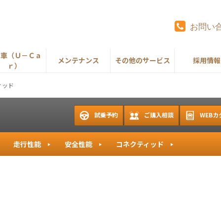
お問い
古車（Ｕ－Ｃａ
メンテナンス
その他のサービス
採用情報
ｒ）
ィッド
試乗予約
ご購入相談
WEBカ
走行性能
安全性能
コネクティッド