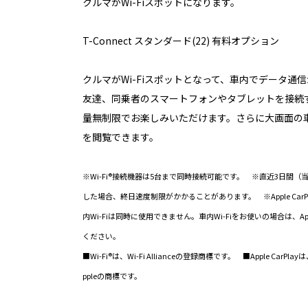
クルマがWi-Fiスポットになります。
T-Connect スタンダード(22) 有料オプション
クルマがWi-Fiスポットとなって、車内でデータ通
友達、同乗者のスマートフォンやタブレットを接続
量無制限でお楽しみいただけます。さらに大画面の車
を閲覧できます。
※Wi-Fi®接続機器は5台まで同時接続可能です。 ※直近3日間（
した場合、終日速度制限がかかることがあります。 ※Apple Car
内Wi-Fiは同時に使用できません。車内Wi-Fiをお使いの場合は、App
ください。
■Wi-Fi®は、Wi-Fi Allianceの登録商標です。 ■Apple Ca
ppleの商標です。