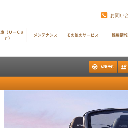
お問い
古車（Ｕ－Ｃａ
メンテナンス
その他のサービス
採用情報
ｒ）
試乗予約