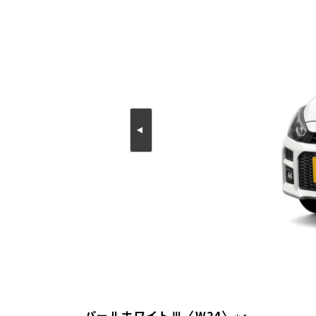
パールホワイトⅢ〈W24〉