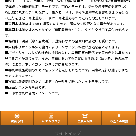
■WLTCモードは、市街地、郊外、高速道路の各走行モードを平均的な使用時間配分
で構成した国際的な走行モードです。市街地モードは、信号や渋滞等の影響を受け
る比較的低速な走行を想定し、郊外モードは、信号や渋滞等の影響をあまり受けな
い走行を想定、高速道路モードは、高速道路等での走行を想定しています。
■車両本体価格は'23年11月現在のもので、予告なく変更となる場合があります。
■車両本体価格はスペアタイヤ（車両装着タイヤ）、タイヤ交換用工具付の価格で
す。
■保険料、税金（除く消費税）、登録料などの諸費用は別途申し受けます。
■自動車リサイクル法の施行により、リサイクル料金が別途必要となります。
■ボディカラーおよび内装色は撮影の条件、表示画面の関係で実際の色とは異なって
見えることがあります。また、実車においてもご覧になる環境（屋内外、光の角度
等）により、ボディカラーの見え方は異なります。
■写真は機能説明のために各ランプを点灯したものです。実際の走行状態を示すも
のではありません。
■写真は機能説明のためにボディの一部を切断したカットモデルです。
■画面はハメ込み合成です。
■一部の写真は合成・イメージです。
試乗予約
WEBカタログ
ご購入相談
お近くの店舗
サイトマップ