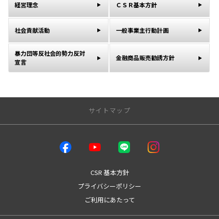
経営理念
ＣＳＲ基本方針
社会貢献活動
一般事業主行動計画
暴力団等反社会的勢力反対
金融商品販売勧誘方針
宣言
サイトマップ
店舗のご案内
店舗一覧
魚津店
CSR 基本方針
本店
プライバシーポリシー
本店テクノショップ
ご利用にあたって
パーク４１
West富山