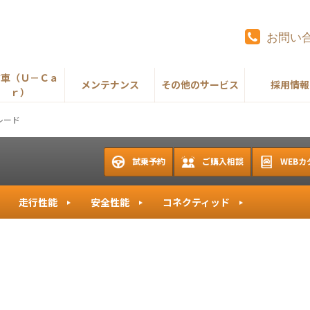
お問い
古車（Ｕ－Ｃａ
メンテナンス
その他のサービス
採用情報
ｒ）
レード
試乗予約
ご購入相談
WEBカ
走行性能
安全性能
コネクティッド