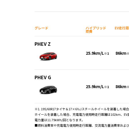
グレード
ハイブリッド
EV走行
燃費
PHEV Z
25.9km/L
86km
※1
※
PHEV G
25.9km/L
86km
※1
※
※1. 195/60R17タイヤ＆17×6½Jスチールホイールを装着した場合、各
ホイールを装着した場合、充電電力使用時走行距離は102km、EV走行換
電力量は11.79kWh/回となります。
■燃料消費率や充電電力使用時走行距離、交流電力量消費率およ