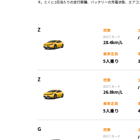
す。とくに1日当たりの走行距離、バッテリーの充電状態、エアコン
Z
燃費
WLTCモード
28.4km/L
乗車定員
5人乗り
Z
燃費
WLTCモード
26.8km/L
乗車定員
5人乗り
G
燃費
WLTCモード