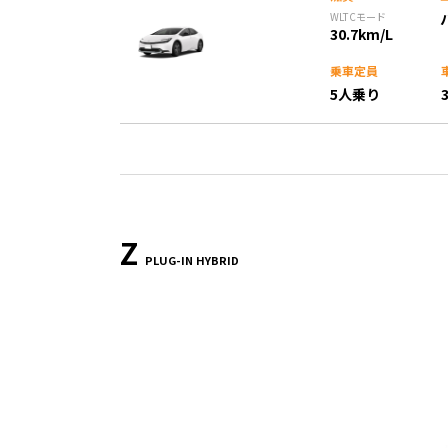
WLTCモード
30.7km/L
乗車定員
5人乗り
Z
PLUG-IN HYBRID