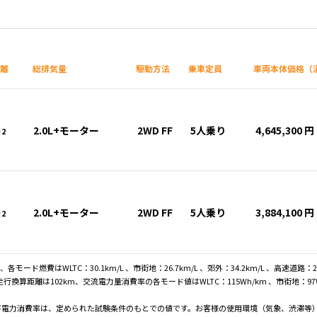
距離
総排気量
駆動方法
乗車定員
車両本体価格（
2.0L+モーター
2WD FF
5人乗り
4,645,300 円
2
2.0L+モーター
2WD FF
5人乗り
3,884,100 円
2
モード燃費はWLTC：30.1km/L 、市街地：26.7km/L 、郊外：34.2km/L 、高速道路：29
算距離は102km、交流電力量消費率の各モード値はWLTC：115Wh/km 、市街地：97Wh/
び電力消費率は、定められた試験条件のもとでの値です。お客様の使用環境（気象、渋滞等