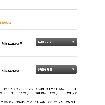
消費税込）
詳細をみる
（税抜 4,223,000 円）
詳細をみる
（税抜 3,531,000 円）
.4km/L となります。 ※2. 195/60R17タイヤ＆17×6½Jスチール
km 、郊外：104Wh/km 、高速道路：131Wh/km、一充電消費
）や運転方法（急発進、エアコン使用等）に応じて大きく異なりま