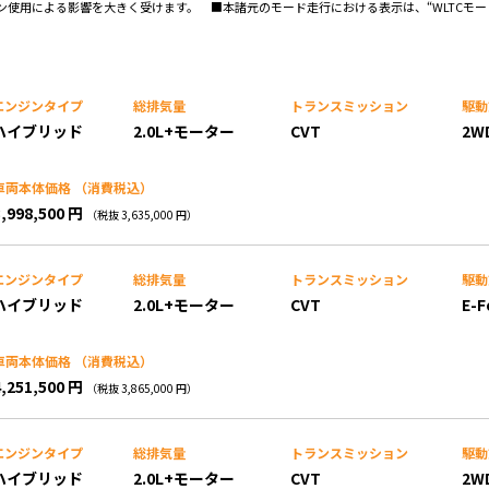
使用による影響を大きく受けます。 ■本諸元のモード走行における表示は、“WLTCモー
エンジンタイプ
総排気量
トランス
ミッション
駆動
ハイブリッド
2.0L+モーター
CVT
2W
車両本体価格
（消費税込）
3,998,500 円
（税抜 3,635,000 円）
エンジンタイプ
総排気量
トランス
ミッション
駆動
ハイブリッド
2.0L+モーター
CVT
E-F
車両本体価格
（消費税込）
4,251,500 円
（税抜 3,865,000 円）
エンジンタイプ
総排気量
トランス
ミッション
駆動
ハイブリッド
2.0L+モーター
CVT
2W