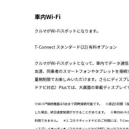
車内Wi-Fi
クルマがWi-Fiスポットになります。
T-Connect スタンダード(22) 有料オプション
クルマがWi-Fiスポットとなって、車内でデータ通
友達、同乗者のスマートフォンやタブレットを接続
量無制限でお楽しみいただけます。さらにディスプ
ドナビ対応）Plusでは、大画面の車載ディスプレイ
※Wi-Fi®接続機器は5台まで同時接続可能です。 ※直近3日間（
した場合、終日速度制限がかかることがあります。 ※車内Wi-FiとAp
利用できません。 ＊1. コネクティッドナビのご利用には、T-Con
ィスプレイオーディオ（コネクティッドナビ対応）Plusはコネク