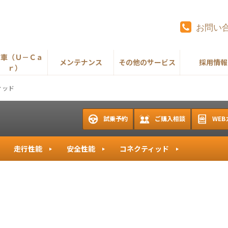
お問い
古車（Ｕ－Ｃａ
メンテナンス
その他のサービス
採用情報
ｒ）
ィッド
試乗予約
ご購入相談
WE
走行性能
安全性能
コネクティッド