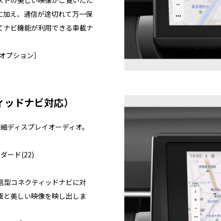
に加え、通信が途切れて万一保
てナビ機能が利用できる車載ナ
オプション］
ィッドナビ対応）
精細ディスプレイオーディオ。
ダード(22)
信型コネクティッドナビに対
画と美しい映像を映し出しま